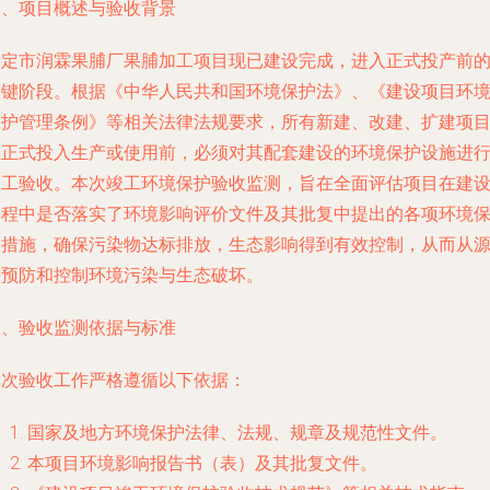
一、项目概述与验收背景
保定市润霖果脯厂果脯加工项目现已建设完成，进入正式投产前
关键阶段。根据《中华人民共和国环境保护法》、《建设项目环
保护管理条例》等相关法律法规要求，所有新建、改建、扩建项
在正式投入生产或使用前，必须对其配套建设的环境保护设施进
竣工验收。本次竣工环境保护验收监测，旨在全面评估项目在建
过程中是否落实了环境影响评价文件及其批复中提出的各项环境
护措施，确保污染物达标排放，生态影响得到有效控制，从而从
头预防和控制环境污染与生态破坏。
二、验收监测依据与标准
本次验收工作严格遵循以下依据：
国家及地方环境保护法律、法规、规章及规范性文件。
本项目环境影响报告书（表）及其批复文件。