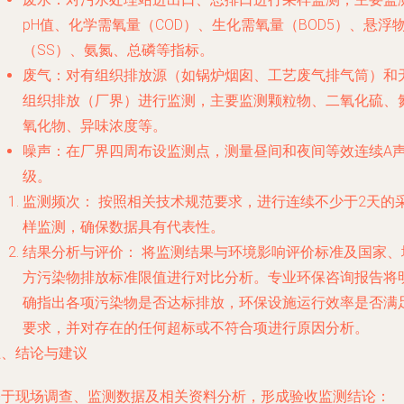
pH值、化学需氧量（COD）、生化需氧量（BOD5）、悬浮
（SS）、氨氮、总磷等指标。
废气：对有组织排放源（如锅炉烟囱、工艺废气排气筒）和
组织排放（厂界）进行监测，主要监测颗粒物、二氧化硫、
氧化物、异味浓度等。
噪声：在厂界四周布设监测点，测量昼间和夜间等效连续A
级。
监测频次：
按照相关技术规范要求，进行连续不少于2天的
样监测，确保数据具有代表性。
结果分析与评价：
将监测结果与环境影响评价标准及国家、
方污染物排放标准限值进行对比分析。专业环保咨询报告将
确指出各项污染物是否达标排放，环保设施运行效率是否满
要求，并对存在的任何超标或不符合项进行原因分析。
五、结论与建议
基于现场调查、监测数据及相关资料分析，形成验收监测结论：