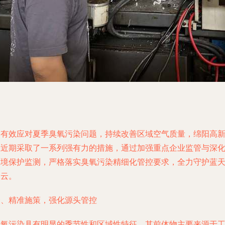
为有效应对夏季臭氧污染问题，持续改善区域空气质量，绵阳高
区近期采取了一系列强有力的措施，通过加强重点企业监管与深
环境保护监测，严格落实臭氧污染精细化管控要求，全力守护蓝
白云。
一、精准施策，强化源头管控
臭氧污染具有明显的季节性和区域性特征，其前体物主要来源于