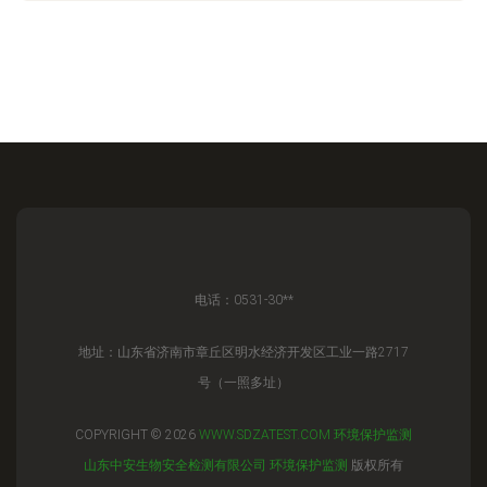
电话：0531-30**
地址：山东省济南市章丘区明水经济开发区工业一路2717
号（一照多址）
COPYRIGHT © 2026
WWW.SDZATEST.COM
环境保护监测
山东中安生物安全检测有限公司
环境保护监测
版权所有