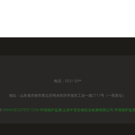
电话：0531-30**
地址：山东省济南市章丘区明水经济开发区工业一路2717号（一照多址）
26
WWW.SDZATEST.COM
环境保护监测
山东中安生物安全检测有限公司
环境保护监