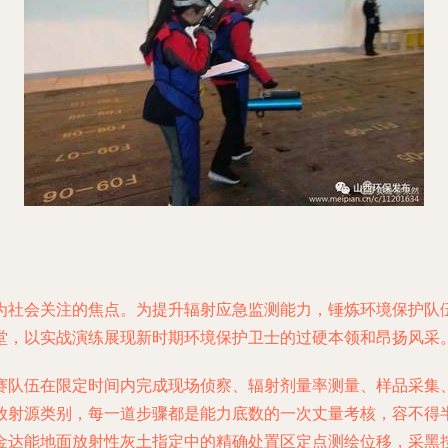
为社会关注的焦点。为提升辐射应急监测能力，锤炼环境保护队
堂，以实战演练展现新时期环境保护卫士的过硬本领和昂扬风采
赛队伍在限定时间内完成现场侦察、辐射剂量率测量、样品采集
放射源类别，每一道步骤都是能力底数的一次丈量考核，容不得
金达能地面放射性灰土指定中的精确处置区定点测绘位移，采黑