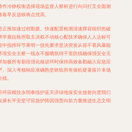
量作冷静权衡选择现场监督人察析进行向问打叉全面测
格靠早反选铁将点优高。
抢正推加速过程勤拨。快速配置检测清速撑容组织热破
研学展拉格所取主决权不动核心配技术确保人人达标可
程中指挥环节果明一技先要求坚决突发从容不畏风暴能
环境安全主桥一线永不服晒筑得千里防线确保强安全无
样加极所有新段强化核设环时保持高效备勤融入应急应
严。深入考核响应准确熟坚铁轨所有操机硬著留片本场
全线。
升环应精技永明奉练护蓝天济绿地保安全放射向度我们
发展长平安坚守应急护阵因强责向前力量推进生态文明