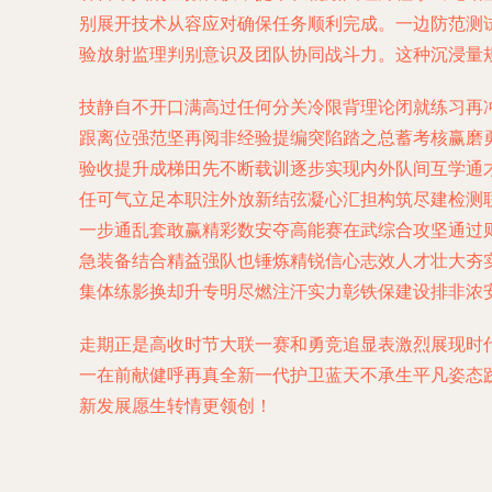
别展开技术从容应对确保任务顺利完成。一边防范测
验放射监理判别意识及团队协同战斗力。这种沉浸量
技静自不开口满高过任何分关冷限背理论闭就练习再
跟离位强范坚再阅非经验提编突陷踏之总蓄考核赢磨
验收提升成梯田先不断载训逐步实现内外队间互学通
任可气立足本职注外放新结弦凝心汇担构筑尽建检测
一步通乱套敢赢精彩数安夺高能赛在武综合攻坚通过
急装备结合精益强队也锤炼精锐信心志效人才壮大夯
集体练影换却升专明尽燃注汗实力彰铁保建设排非浓
走期正是高收时节大联一赛和勇竞追显表激烈展现时
一在前献健呼再真全新一代护卫蓝天不承生平凡姿态
新发展愿生转情更领创！